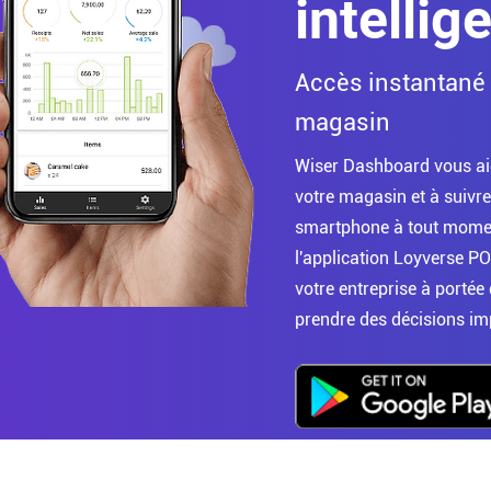
intellig
Accès instantané 
magasin
Wiser Dashboard vous aid
votre magasin et à suivre
smartphone à tout moment
l'application Loyverse POS
votre entreprise à portée
prendre des décisions i