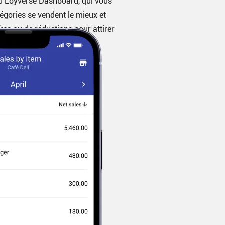
u Loyverse Dashboard, qui vous
égories se vendent le mieux et
fres ou de réductions pour attirer