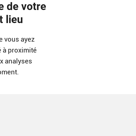
e de votre
 lieu
e vous ayez
 à proximité
ux analyses
moment.