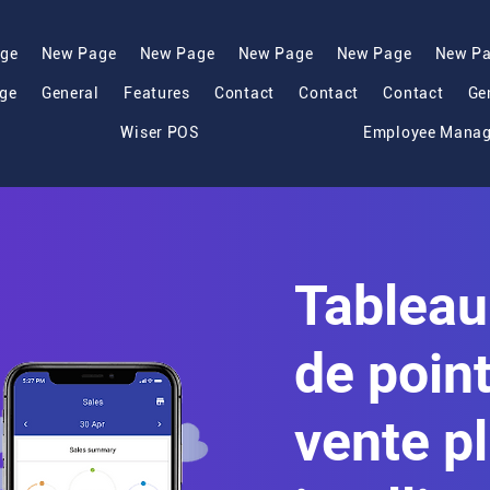
ge
New Page
New Page
New Page
New Page
New P
ge
General
Features
Contact
Contact
Contact
Ge
Wiser POS
Employee Mana
Tableau
de poin
vente p