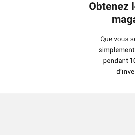
Obtenez l
maga
Que vous so
simplement 
pendant 10
d'inve