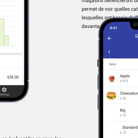
magasins bénéficieront d
permet de voir quelles cat
lesquelles ont besoin d'of
davantage l'attention.