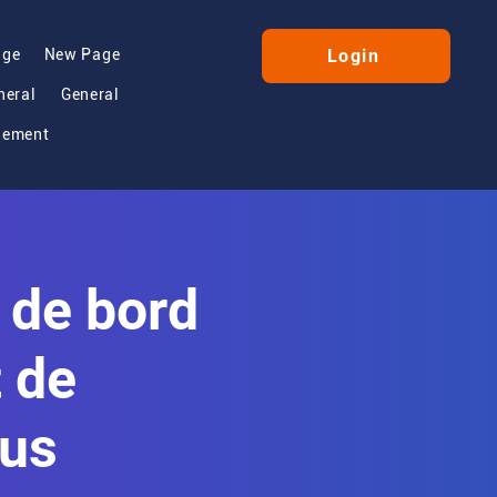
age
New Page
Login
neral
General
gement
 de bord
t de
lus