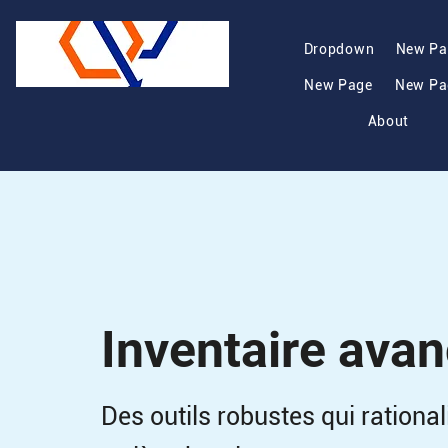
Dropdown
New Pa
New Page
New Pa
About
Inventaire ava
Des outils robustes qui rational