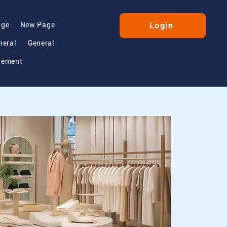
age
New Page
Login
neral
General
gement