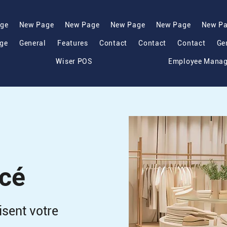
ge
New Page
New Page
New Page
New Page
New P
ge
General
Features
Contact
Contact
Contact
Ge
Wiser POS
Employee Mana
ncé
isent votre